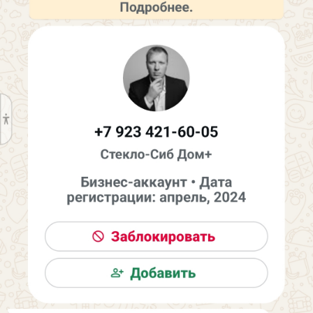
Знать это существо в человеческом
обличии я не знаю, поэтому удивился что
оно прислало мне такое сообщение. Я в
курсе, что интернет кишит дебилами,
поэтому отвечать не стал.
Записал его в телефонную книжку с
пометкой
ДЕБИЛ.
Просматриваю группы объявлений в