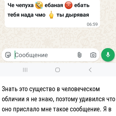
МАХ, и вижу, что Ромашов даёт там
свои объявления :-)
Я выложил этот скриншот в группу
объявлений, и посоветовал людям не
связываться с ним.
Ромашов увидев, что я не реагирую на
его писанину, стал слать мне голосовые
сообщения, срываясь на истеричный
визг.