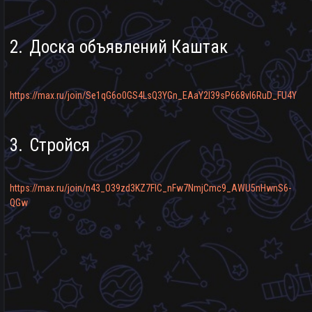
3.
Стройся
https://max.ru/join/n43_O39zd3KZ7FlC_nFw7NmjCmc9_AWU5nHwnS6-
QGw