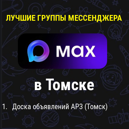
ЛУЧШИЕ ГРУППЫ МЕССЕНДЖЕРА
в Томске
1.
Доска объявлений АРЗ (Томск)
https://max.ru/join/OjCtcwQcQ8OXVDvjxSdNmSQDGvfg_J8ggoAUzxUE6T8
2.
Доска объявлений Каштак
https://max.ru/join/Se1qG6o0GS4LsQ3YGn_EAaY2l39sP668vl6RuD_FU4Y